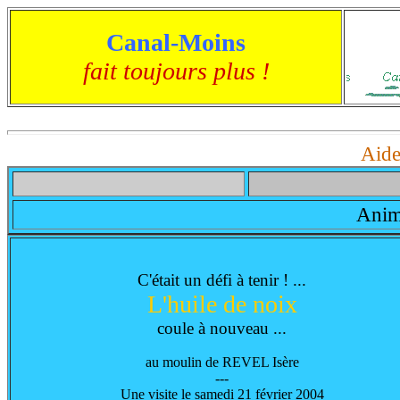
Canal-Moins
fait toujours plus !
Aide
Anima
C'était un défi à tenir ! ...
L'huile de noix
coule à nouveau ...
au moulin de REVEL Isère
---
Une visite le samedi 21 février 2004