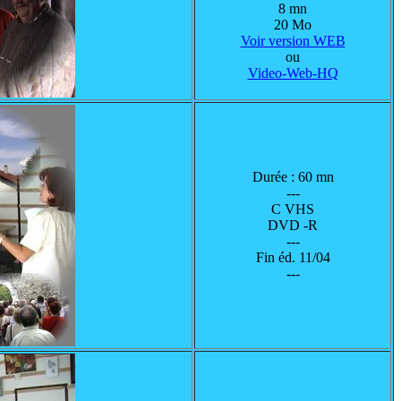
8 mn
20 Mo
Voir version WEB
ou
Video-Web-HQ
Durée : 60 mn
---
C VHS
DVD -R
---
Fin éd. 11/04
---