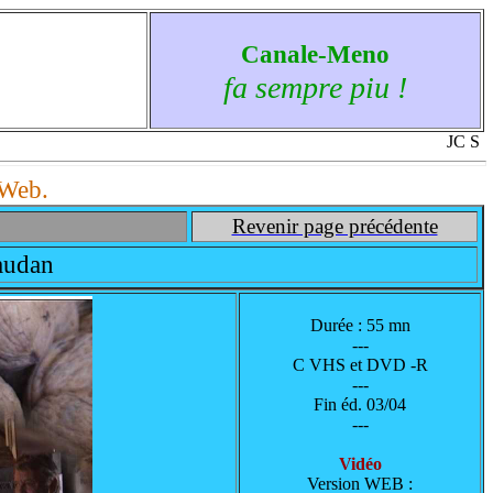
Canale-Meno
fa sempre piu !
JC S
Web.
Revenir page précédente
vaudan
Durée : 55 mn
---
C VHS et DVD -R
---
Fin éd. 03/04
---
Vidéo
Version WEB :